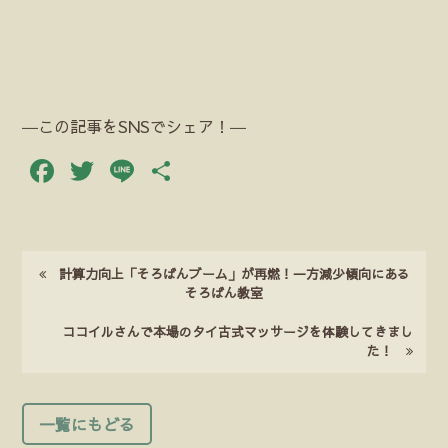
―この記事をSNSでシェア！―
Facebook
Twitter
Line
共
有
計算力向上「そろばんブーム」が再燃！一方減少傾向にある
そろばん教室
ココイルさんで本場のタイ古式マッサージを体験してきまし
た！
一覧にもどる