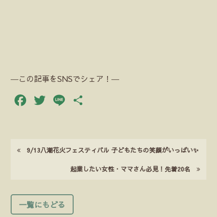
―この記事をSNSでシェア！―
Facebook
Twitter
Line
共
有
9/13八潮花火フェスティバル 子どもたちの笑顔がいっぱい✨
起業したい女性・ママさん必見！先着20名
一覧にもどる