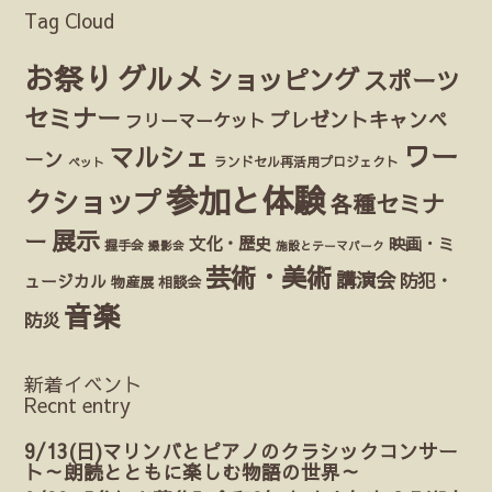
Tag Cloud
お祭り
グルメ
ショッピング
スポーツ
セミナー
プレゼントキャンペ
フリーマーケット
ワー
マルシェ
ーン
ランドセル再活用プロジェクト
ペット
参加と体験
クショップ
各種セミナ
展示
ー
文化・歴史
映画・ミ
握手会
撮影会
施設とテーマパーク
芸術・美術
講演会
防犯・
ュージカル
物産展
相談会
音楽
防災
新着イベント
Recnt entry
9/13(日)マリンバとピアノのクラシックコンサー
ト～朗読とともに楽しむ物語の世界～