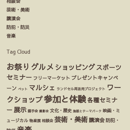
相談会
芸術・美術
講演会
防犯・防災
音楽
Tag Cloud
お祭り
グルメ
ショッピング
スポーツ
セミナー
プレゼントキャンペ
フリーマーケット
ワー
マルシェ
ーン
ランドセル再活用プロジェクト
ペット
参加と体験
クショップ
各種セミナ
展示
ー
文化・歴史
映画・ミ
握手会
撮影会
施設とテーマパーク
芸術・美術
講演会
防犯・
ュージカル
物産展
相談会
音楽