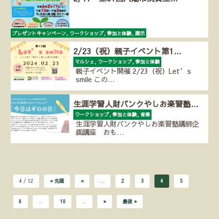
プレゼントキャンペーン, ワークショップ, 参加と体験, 展示
2/17（土）の10時～14時に、 第31回八潮市消費生活展…
2/23（祝）親子イベント第1…
マルシェ, ワークショップ, 参加と体験
親子イベント開催 2/23（祝）Let’s
smile この…
生涯学習人財バンクやしお楽習塾…
ワークショップ, 参加と体験, 音楽
生涯学習人財バンクやしお楽習塾講師企
画講座 おも…
4 / 12
« 先頭
«
...
2
3
4
5
6
...
10
...
»
最後 »