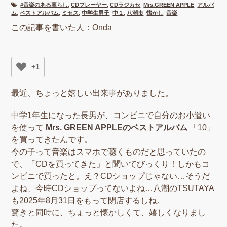
#音楽のある暮らし
,
CDプレーヤー
,
CDラジカセ
,
Mrs.GREEN APPLE
,
アルバ
ム
,
ベストアルバム
,
ミセス
,
中学生男子
,
中１
,
八潮市
,
懐かし
,
音楽
この記事を書いた人：Onda
+1
最近、ちょっと嬉しい出来事がありました。
中学1年生になった長男が、コンビニで自分のお小遣い
を使って
Mrs. GREEN APPLEのベストアルバム
「10」
を買ってきたんです。
今の子って音楽はスマホで聴くものだと思っていたの
で、「CDを買ってきた」と聞いてびっくり！しかもコ
ンビニで買ったと。え？CDショップじゃない…そうだ
よね、今時CDショップってないよね…八潮のTSUTAYA
も2025年8月31日をもって閉店するしね。
驚きと同時に、ちょっと懐かしくて、嬉しくなりまし
た。