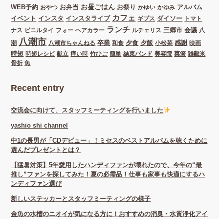
お昼ごはん
WEB予約
お弁当
お祭り
アルバム
おやつ
かゆい
かゆみ
カフェ
イベント
インスタ
インスタライブ
ダイソー
ギプス
トマト
ランチ
三郷市
会議
ナス
ビニルタイ
フォー
ヘアカラー
ルチェリス
八
八潮市
卒業
夕食
夕飯
感謝
潮
八潮市ちゃんねる
和食
小松菜
映画
時短
時短レシピ
献立
痒い時
竹ひご
簡単
結束バンド
美容院
菜箸
雑穀米
骨折
魚
Recent entry
交流会に向けて、スタッフミーティングを行いました
yashio shi channel
中1の長男が「CDデビュー」！ミセスのベストアルバムを聴くために
選んだプレゼントとは？
【猛暑対策】5年愛用したハンディファンが壊れたので、今年の“最
推し”ファンを探してみた！夏の必需品！仕事も家事も快適にするハ
ンディファン選び
新しいステッカーとスタッフミーティングの様子
金魚の水槽のニオイが気になる方に！おすすめの消臭・水質浄化アイ