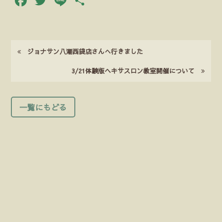
Facebook
Twitter
Line
共
有
ジョナサン八潮西袋店さんへ行きました
3/21体験版ヘキサスロン教室開催について
一覧にもどる