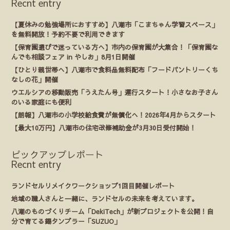
Recnt entry
【夏休みの勉強場所におすすめ】八潮市「こまちゃん学習スペース」
を無料開放！予約不要で利用できます
【保育園選びで迷っている方へ】市内の保育園が大集合！「保育園な
んでも相談フェア in やしお」8月1日開催
【ひとり親世帯へ】八潮市で食料品無料配布「フードパントリーくち
なしの花」開催
ウエルシアの移動販売「うえたん号」運行スタート！小さなお子さん
のいる家庭にも便利
【朗報】八潮市の小学校給食費が無償化へ！2026年4月からスタート
【最大10万円】八潮市の住宅改修補助金が3月30日受付開始！
ピックアップレポート
Recnt entry
ランドセルリメイクワークショップ1回目開催レポート
地域の職人さんと一緒に、ランドセルの未来を考えています。
八潮のものづくりチーム「DekiTech」が新プロジェクトを公開！自
分で育てる錫タンブラー「SUZUO」