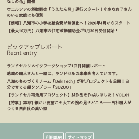
なしの花」開催
ウエルシアの移動販売「うえたん号」運行スタート！小さなお子さん
のいる家庭にも便利
【朗報】八潮市の小学校給食費が無償化へ！2026年4月からスタート
【最大10万円】八潮市の住宅改修補助金が3月30日受付開始！
ピックアップレポート
Recnt entry
ランドセルリメイクワークショップ1回目開催レポート
地域の職人さんと一緒に、ランドセルの未来を考えています。
八潮のものづくりチーム「DekiTech」が新プロジェクトを公開！自
分で育てる錫タンブラー「SUZUO」
【ランドセル再活用プロジェクト】試作品を作成しました！VOL.01
【特集】第3回 細かい要望こそ大工の腕の見せどころ──自社職人が
つくる自由度の高い家
利用規約
サイトマップ