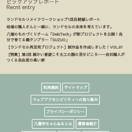
ピックアップレポート
Recnt entry
ランドセルリメイクワークショップ1回目開催レポート
地域の職人さんと一緒に、ランドセルの未来を考えています。
八潮のものづくりチーム「DekiTech」が新プロジェクトを公開！自
分で育てる錫タンブラー「SUZUO」
【ランドセル再活用プロジェクト】試作品を作成しました！VOL.01
【特集】第3回 細かい要望こそ大工の腕の見せどころ──自社職人が
つくる自由度の高い家
利用規約
サイトマップ
ウェブアクセシビリティへの取り組み
プライバシーポリシー
八潮市ちゃんねるとは
運営者紹介