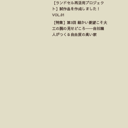
【ランドセル再活用プロジェク
ト】試作品を作成しました！
VOL.01
【特集】第3回 細かい要望こそ大
工の腕の見せどころ──自社職
人がつくる自由度の高い家