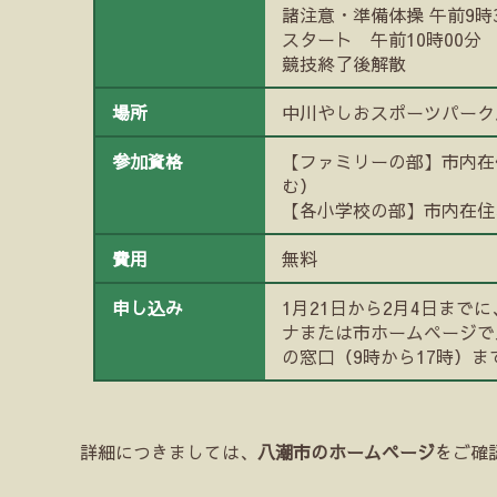
諸注意・準備体操 午前9時
スタート 午前10時00分
競技終了後解散
場所
中川やしおスポーツパーク
参加資格
【ファミリーの部】市内在
む）
【各小学校の部】市内在住
費用
無料
申し込み
1月21日から2月4日ま
ナまたは市ホームページで
の窓口（9時から17時）ま
詳細につきましては、
八潮市のホームページ
をご確