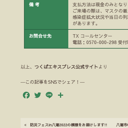
備 考
支払方法は現金のみとなり
ご来場の際は、マスクの着
感染症拡大状況や当日の列
があります。
お問合せ先
TX コールセンター
電話：0570-000-298 受付
以上、
つくばエキスプレス公式サイト
より
―この記事をSNSでシェア！―
Facebook
Twitter
Line
共
有
防災フェスin八潮2022の模様をお届けします!!
八潮市