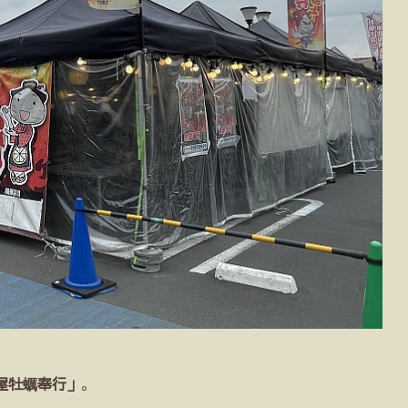
屋牡蠣奉行」
。