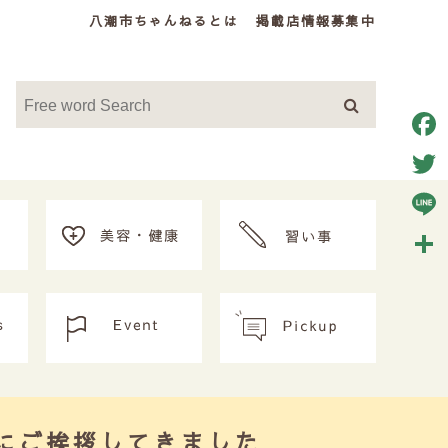
八潮市ちゃんねるとは
掲載店情報募集中
Face
Twitt
Line
共
有
にご挨拶してきました