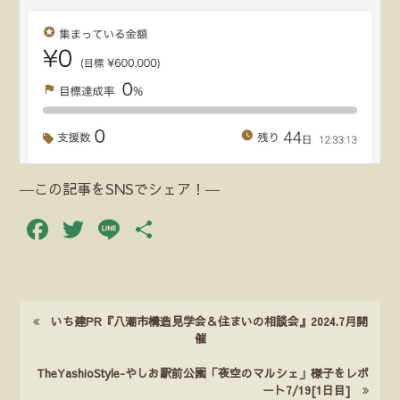
―この記事をSNSでシェア！―
Facebook
Twitter
Line
共
有
いち建PR『八潮市構造見学会＆住まいの相談会』2024.7月開
催
TheYashioStyle-やしお駅前公園「夜空のマルシェ」様子をレポ
ート7/19[1日目]