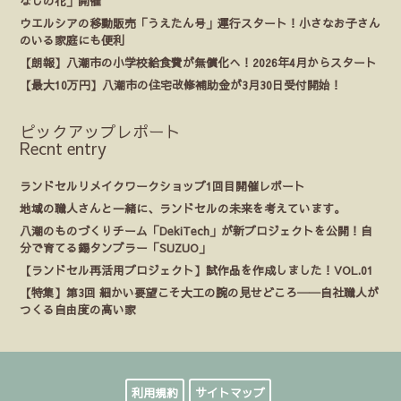
なしの花」開催
ウエルシアの移動販売「うえたん号」運行スタート！小さなお子さん
のいる家庭にも便利
【朗報】八潮市の小学校給食費が無償化へ！2026年4月からスタート
【最大10万円】八潮市の住宅改修補助金が3月30日受付開始！
ピックアップレポート
Recnt entry
ランドセルリメイクワークショップ1回目開催レポート
地域の職人さんと一緒に、ランドセルの未来を考えています。
八潮のものづくりチーム「DekiTech」が新プロジェクトを公開！自
分で育てる錫タンブラー「SUZUO」
【ランドセル再活用プロジェクト】試作品を作成しました！VOL.01
【特集】第3回 細かい要望こそ大工の腕の見せどころ──自社職人が
つくる自由度の高い家
利用規約
サイトマップ