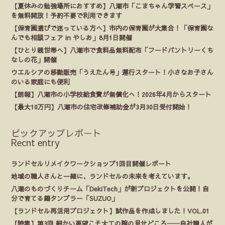
【夏休みの勉強場所におすすめ】八潮市「こまちゃん学習スペース」
を無料開放！予約不要で利用できます
【保育園選びで迷っている方へ】市内の保育園が大集合！「保育園な
んでも相談フェア in やしお」8月1日開催
【ひとり親世帯へ】八潮市で食料品無料配布「フードパントリーくち
なしの花」開催
ウエルシアの移動販売「うえたん号」運行スタート！小さなお子さん
のいる家庭にも便利
【朗報】八潮市の小学校給食費が無償化へ！2026年4月からスタート
【最大10万円】八潮市の住宅改修補助金が3月30日受付開始！
ピックアップレポート
Recnt entry
ランドセルリメイクワークショップ1回目開催レポート
地域の職人さんと一緒に、ランドセルの未来を考えています。
八潮のものづくりチーム「DekiTech」が新プロジェクトを公開！自
分で育てる錫タンブラー「SUZUO」
【ランドセル再活用プロジェクト】試作品を作成しました！VOL.01
【特集】第3回 細かい要望こそ大工の腕の見せどころ──自社職人が