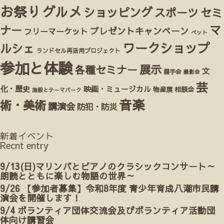
お祭り
グルメ
ショッピング
スポーツ
セミ
マ
ナー
プレゼントキャンペーン
フリーマーケット
ペット
ワークショップ
ルシェ
ランドセル再活用プロジェクト
参加と体験
展示
各種セミナー
文
握手会
撮影会
芸
化・歴史
映画・ミュージカル
物産展
相談会
施設とテーマパーク
音楽
術・美術
講演会
防犯・防災
新着イベント
Recnt entry
9/13(日)マリンバとピアノのクラシックコンサート～
朗読とともに楽しむ物語の世界～
9/26 【参加者募集】令和8年度 青少年育成八潮市民講
演会を開催します！
9/4 ボランティア団体交流会及びボランティア活動団
体向け講習会