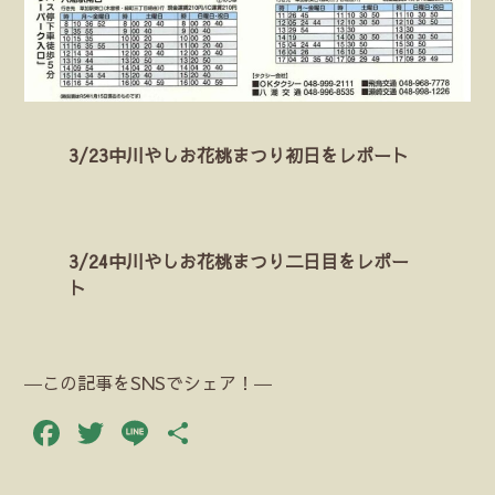
3/23中川やしお花桃まつり初日をレポート
3/24中川やしお花桃まつり二日目をレポー
ト
―この記事をSNSでシェア！―
Facebook
Twitter
Line
共
有