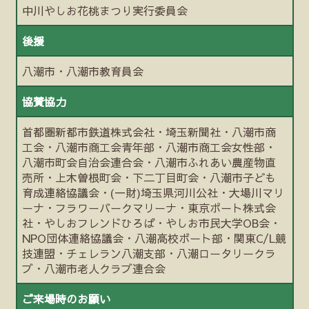
中川やしお花桃まつり実行委員会
後援
八潮市・八潮市教育員会
協賛協力
首都圏新都市鉄道株式会社・埼玉新聞社・八潮市商
工会・八潮市商工会青年部・八潮市商工会女性部・
八潮市町会自治会連合会・八潮市ふれあい農産物直
売所・上木曽根町会・下二丁目町会・八潮市子ども
育成連絡協議会・(一財)埼玉県河川公社・大場川マリ
ーナ・フラワーバークマリーナ・東京ポート株式会
社・やしおフレンドひろば・やしお市民大学OB会・
NPO団体連絡協議会・八潮高校ボート部・関東C/L競
技連盟・チェレラン八潮支部・八潮ロータリークラ
ブ・八潮市老人クラブ連合会
ご来場時のお願い