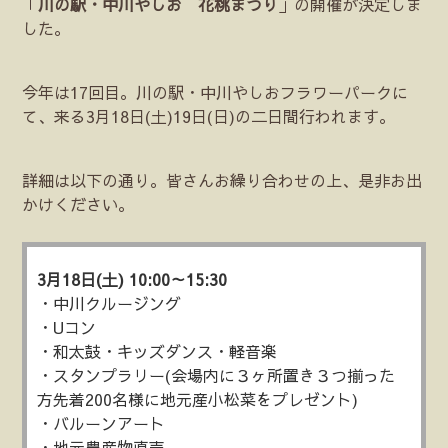
「
川の駅・中川やしお 花桃まつり
」の開催が決定しま
した。
今年は17回目。川の駅・中川やしおフラワーパークに
て、来る3月18日(土)19日(日)の二日間行われます。
詳細は以下の通り。皆さんお繰り合わせの上、是非お出
かけください。
3月18日(土) 10:00～15:30
・中川クルージング
・Uコン
・和太鼓・キッズダンス・軽音楽
・スタンプラリー(会場内に３ヶ所置き３つ揃った
方先着200名様に地元産小松菜をプレゼント)
・バルーンアート
・地元農産物直売