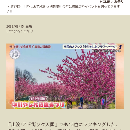
HOME
お祭り
第17回中川やしお花桃まつり開催!! 今年は模擬店やイベントも帰ってきます
よ!!
2023/02/15 更新
Category；お祭り
「出没!アド街ック天国」でも15位にランキングした、