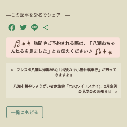
―この記事をSNSでシェア！―
Facebook
Twitter
Line
共
有
訪問やご予約される際は、「八潮市ちゃ
んねるを見ました」とお伝えください♪
フレスポ八潮に海鮮BBQ「出張カキ小屋牡蠣奉行」が帰って
きますよ!!
八潮市精神しょうがい者家族会「YSK(ワイエスケイ)」2月定例
会見学会のお知らせ
一覧にもどる