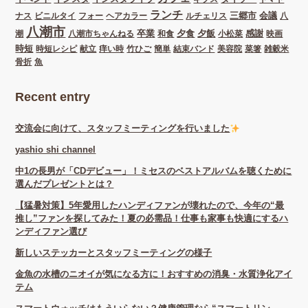
ランチ
三郷市
会議
ナス
ビニルタイ
フォー
ヘアカラー
ルチェリス
八
八潮市
卒業
夕食
夕飯
感謝
潮
八潮市ちゃんねる
和食
小松菜
映画
時短
時短レシピ
献立
痒い時
竹ひご
簡単
結束バンド
美容院
菜箸
雑穀米
骨折
魚
Recent entry
交流会に向けて、スタッフミーティングを行いました
yashio shi channel
中1の長男が「CDデビュー」！ミセスのベストアルバムを聴くために
選んだプレゼントとは？
【猛暑対策】5年愛用したハンディファンが壊れたので、今年の“最
推し”ファンを探してみた！夏の必需品！仕事も家事も快適にするハ
ンディファン選び
新しいステッカーとスタッフミーティングの様子
金魚の水槽のニオイが気になる方に！おすすめの消臭・水質浄化アイ
テム