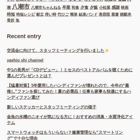
八潮市
卒業
夕食
夕飯
感謝
潮
八潮市ちゃんねる
和食
小松菜
映画
時短
時短レシピ
献立
痒い時
竹ひご
簡単
結束バンド
美容院
菜箸
雑穀米
骨折
魚
Recent entry
交流会に向けて、スタッフミーティングを行いました
yashio shi channel
中1の長男が「CDデビュー」！ミセスのベストアルバムを聴くために
選んだプレゼントとは？
【猛暑対策】5年愛用したハンディファンが壊れたので、今年の“最
推し”ファンを探してみた！夏の必需品！仕事も家事も快適にするハ
ンディファン選び
新しいステッカーとスタッフミーティングの様子
金魚の水槽のニオイが気になる方に！おすすめの消臭・水質浄化アイ
テム
スマートウォッチはもういらない？健康管理なら“スマートリン
グ”で十分な理由