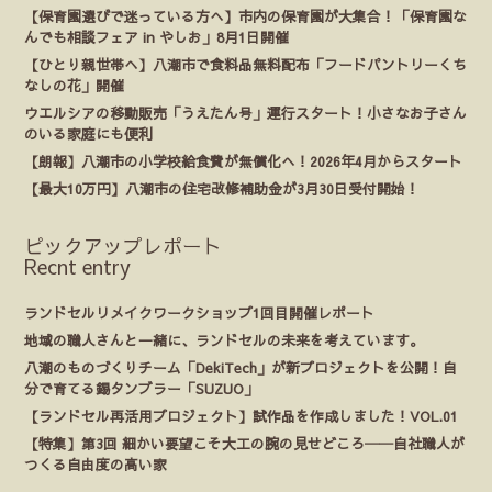
【保育園選びで迷っている方へ】市内の保育園が大集合！「保育園な
んでも相談フェア in やしお」8月1日開催
【ひとり親世帯へ】八潮市で食料品無料配布「フードパントリーくち
なしの花」開催
ウエルシアの移動販売「うえたん号」運行スタート！小さなお子さん
のいる家庭にも便利
【朗報】八潮市の小学校給食費が無償化へ！2026年4月からスタート
【最大10万円】八潮市の住宅改修補助金が3月30日受付開始！
ピックアップレポート
Recnt entry
ランドセルリメイクワークショップ1回目開催レポート
地域の職人さんと一緒に、ランドセルの未来を考えています。
八潮のものづくりチーム「DekiTech」が新プロジェクトを公開！自
分で育てる錫タンブラー「SUZUO」
【ランドセル再活用プロジェクト】試作品を作成しました！VOL.01
【特集】第3回 細かい要望こそ大工の腕の見せどころ──自社職人が
つくる自由度の高い家