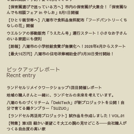
【保育園選びで迷っている方へ】市内の保育園が大集合！「保育園な
んでも相談フェア in やしお」8月1日開催
【ひとり親世帯へ】八潮市で食料品無料配布「フードパントリーくち
なしの花」開催
ウエルシアの移動販売「うえたん号」運行スタート！小さなお子さん
のいる家庭にも便利
【朗報】八潮市の小学校給食費が無償化へ！2026年4月からスタート
【最大10万円】八潮市の住宅改修補助金が3月30日受付開始！
ピックアップレポート
Recnt entry
ランドセルリメイクワークショップ1回目開催レポート
地域の職人さんと一緒に、ランドセルの未来を考えています。
八潮のものづくりチーム「DekiTech」が新プロジェクトを公開！自
分で育てる錫タンブラー「SUZUO」
【ランドセル再活用プロジェクト】試作品を作成しました！VOL.01
【特集】第3回 細かい要望こそ大工の腕の見せどころ──自社職人が
つくる自由度の高い家