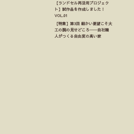
【ランドセル再活用プロジェク
ト】試作品を作成しました！
VOL.01
【特集】第3回 細かい要望こそ大
工の腕の見せどころ──自社職
人がつくる自由度の高い家