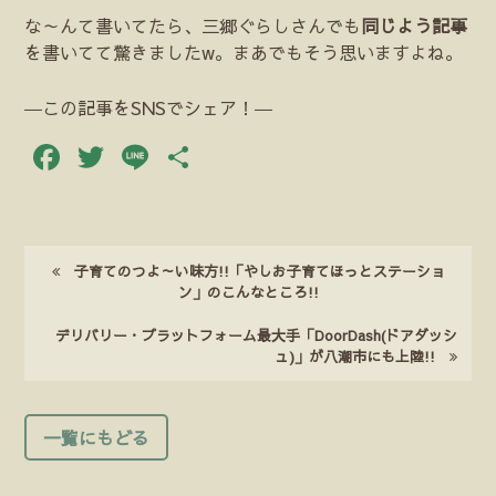
な～んて書いてたら、三郷ぐらしさんでも
同じよう記事
を書いてて驚きましたw。まあでもそう思いますよね。
―この記事をSNSでシェア！―
Facebook
Twitter
Line
共
有
子育てのつよ～い味方!!「やしお子育てほっとステーショ
ン」のこんなところ!!
デリバリー・プラットフォーム最大手「DoorDash(ドアダッシ
ュ)」が八潮市にも上陸!!
一覧にもどる