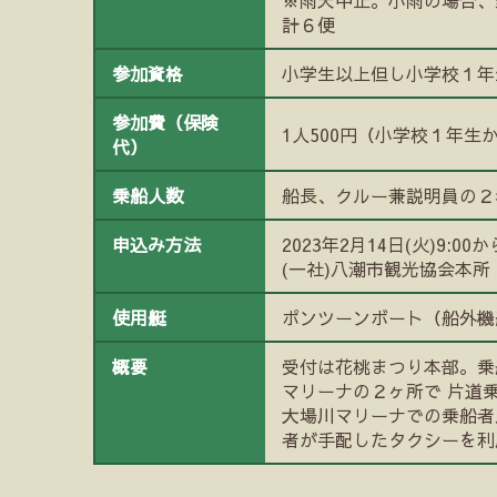
計６便
参加資格
小学生以上但し小学校１年
参加費（保険
1人500円（小学校１年生
代）
乗船人数
船長、クルー兼説明員の
申込み方法
2023年2月14日(火)9
(一社)八潮市観光協会本所
使用艇
ポンツーンボート（船外機
概要
受付は花桃まつり本部。乗
マリーナの２ヶ所で 片道
大場川マリーナでの乗船者
者が手配したタクシーを利