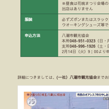
※昼食は花桃まつり会場の
出店はありません
服装
必ずズボンまたはスラック
ウオーキングシューズ等で
申込方法
八潮市観光協会
本所
048-951-0323
（日・
支所
048-996-1926
（土・
2月14日（火）9：00より
詳細につきましては、
(一社）八潮市観光協会
までお