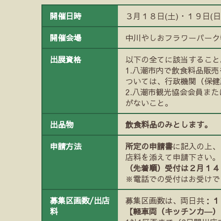
開催日時
３月１８日(土)・１９日(日
開催会場
中川やしおフラワーパーク
出展資格
以下の全てに該当すること
1.八潮市内で飲食料品販
ついては、行政機関（保健
2.八潮市観光協会会員ま
がないこと。
出品物
飲食料品のみとします。
申請方法
所定の申請書
に記入の上、
店料を添えて申請下さい。
（先着順）受付は２月１４
※電話での受付はお受けで
募集区画数/出店
募集区画数は、両日共：
１
料
【軽車両（キッチンカ―）