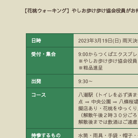
【花桃ウォーキング】やしお歩け歩け協会役員がお
日時
2023年3月19日(日) 雨天
受付・集合
9:00からつくばエクスプ
※やしお歩け歩け協会役員
※粗品進呈
出発
9:30～
コース
八潮駅（トイレを必ず済ま
点 ⇒ 中央公園 ⇒ 八條桜
擬店あり・花桃をゆっくり見
（解散午後２時３０分ごろ
解散後までは飲酒はご遠慮
持参するもの
水筒・雨具・手袋・帽子・