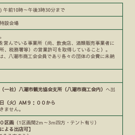
) 午前10時～午後3時30分まで
特設会場
。
売を営んでいる事業所（尚、飲食店、酒類販売事業者に
所、税務署等）の営業許可を取得していること）。
たは、八潮市商工会会員であり各々の団体の会費に未納
（一社）八潮市観光協会支所（八潮市商工会内）
へ出
日（火）AM９：００から
きません。
０区画
（1区画間2ｍ～3ｍ四方・テント有り）
による出店可】