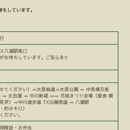
待ちしています。
決行
レス八潮駅南口
がお待ちしています。ご安心を!!
せてください）⇒大原緑道⇒大原公園 ⇒ 中馬場交差
堤 ⇒ 太田屋 ⇒ 中川新堤 ⇒⇒ 花桃まつり会場（昼食 模
学）⇒中川遊歩道 TX沿線側道 ⇒ 八潮駅
・約８キロ）
ください。
保険証・お弁当