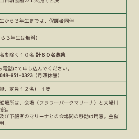
生から３年生までは、保護者同伴
から３年生は無料）
２名を除く１０名
計６０名募集
:00から電話にて申し込んでください。
048-951-0323
（月曜休館）
艇、定員１２名） １隻
船場所は、会場（フラワーパークマリーナ）と大場川
乗船。
及び下船者のマリーナとの会場間の移動は用意。主催
用。