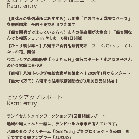
Recnt entry
【夏休みの勉強場所におすすめ】八潮市「こまちゃん学習スペース」
を無料開放！予約不要で利用できます
【保育園選びで迷っている方へ】市内の保育園が大集合！「保育園な
んでも相談フェア in やしお」8月1日開催
【ひとり親世帯へ】八潮市で食料品無料配布「フードパントリーくち
なしの花」開催
ウエルシアの移動販売「うえたん号」運行スタート！小さなお子さん
のいる家庭にも便利
【朗報】八潮市の小学校給食費が無償化へ！2026年4月からスタート
【最大10万円】八潮市の住宅改修補助金が3月30日受付開始！
ピックアップレポート
Recnt entry
ランドセルリメイクワークショップ1回目開催レポート
地域の職人さんと一緒に、ランドセルの未来を考えています。
八潮のものづくりチーム「DekiTech」が新プロジェクトを公開！自
分で育てる錫タンブラー「SUZUO」