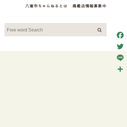
八潮市ちゃんねるとは
掲載店情報募集中
Face
Twitt
Line
共
有