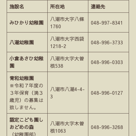
施設名
所在地
連絡先
八潮市大字八條
みひかり幼稚園
048-997-8341
1760
八潮市大字西袋
八潮幼稚園
048-996-3733
1218-2
小倉あさひ幼稚
八潮市大字大曽
048-996-0303
園
根538
青和幼稚園
※令和７年度の
八潮市八潮4-4-
３年保育（満３
048-996-0127
3
歳児）の募集は
致しません。
認定こども園し
八潮市大字木曽
おどめの森
048-996-3268
根1063
（幼稚園部）