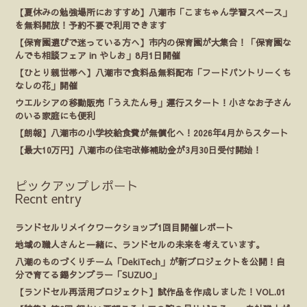
【夏休みの勉強場所におすすめ】八潮市「こまちゃん学習スペース」
を無料開放！予約不要で利用できます
【保育園選びで迷っている方へ】市内の保育園が大集合！「保育園な
んでも相談フェア in やしお」8月1日開催
【ひとり親世帯へ】八潮市で食料品無料配布「フードパントリーくち
なしの花」開催
ウエルシアの移動販売「うえたん号」運行スタート！小さなお子さん
のいる家庭にも便利
【朗報】八潮市の小学校給食費が無償化へ！2026年4月からスタート
【最大10万円】八潮市の住宅改修補助金が3月30日受付開始！
ピックアップレポート
Recnt entry
ランドセルリメイクワークショップ1回目開催レポート
地域の職人さんと一緒に、ランドセルの未来を考えています。
八潮のものづくりチーム「DekiTech」が新プロジェクトを公開！自
分で育てる錫タンブラー「SUZUO」
【ランドセル再活用プロジェクト】試作品を作成しました！VOL.01