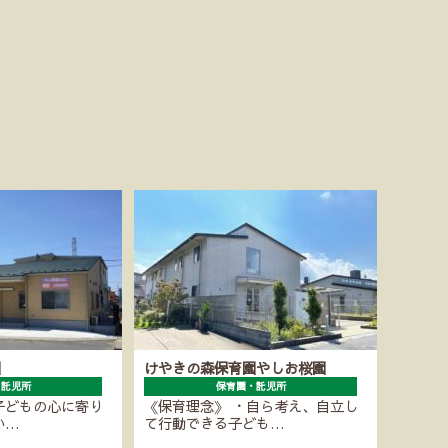
園
けやきの森保育園やしお桜園
・託児所
保育園・託児所
子どもの心に寄り
《保育理念》 ・自ら考え、自立し
い…
て行動できる子ども…