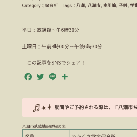
Category；保育所
Tags：
八潮
,
八潮市
,
南川崎
,
子供
,
学
平日：放課後～午6時30分
土曜日：午前8時00分～午後6時30分
―この記事をSNSでシェア！―
Facebook
Twitter
Line
共
有
訪問やご予約される際は、「八潮市
八潮市地域情報詳細の表
名称
わかくさ学童保育所