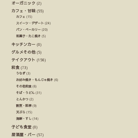
オーガニック
(2)
カフェ・甘味
(55)
カフェ
(15)
スイーツ・デザート
(24)
パン・ベーカリー
(20)
和菓子・たこ焼き
(5)
キッチンカー
(0)
グルメその他
(5)
テイクアウト
(156)
和食
(73)
うなぎ
(3)
お好み焼き・もんじゃ焼き
(6)
その他和食
(6)
そば・うどん
(31)
とんかつ
(2)
割烹・料亭
(9)
天ぷら
(15)
海鮮・すし
(14)
子ども食堂
(0)
居酒屋・バー
(57)