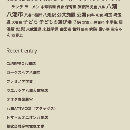
八潮
ランチ
ラーメン
保育園
ー
中華料理
保育
保育所
児童
八條
八潮市
公園
公共施設
八潮駅
埼玉
埼玉
八潮市役所
内科
和食
子ども
子どもの遊び場
県
子供
小学生
居
定食
大曽根
小児歯科
幼児
酒屋
未就園児
未就学児
歯医者
歯科
病院
赤ちゃ
習い事
焼肉
ん
酒
駅近
Recent entry
CUREPRO八潮店
カークスヘア八潮店
ファミノア学童
ウエルシア八潮大曽根店
オオタ音楽教室
八潮ATTACKS（アタックス）
トマト＆オニオン八潮店
株式会社金指電気工業