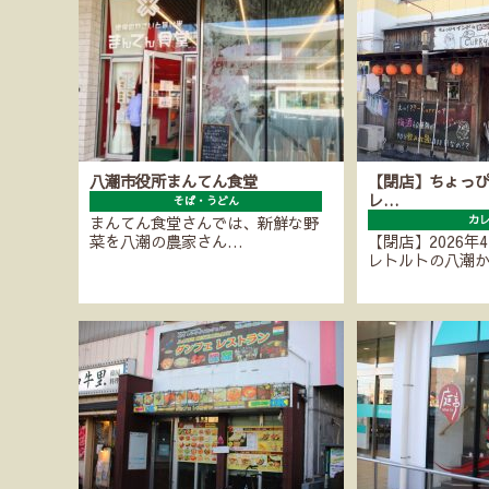
八潮市役所まんてん食堂
【閉店】ちょっ
レ…
そば・うどん
まんてん食堂さんでは、新鮮な野
カ
菜を八潮の農家さん…
【閉店】2026年
レトルトの八潮