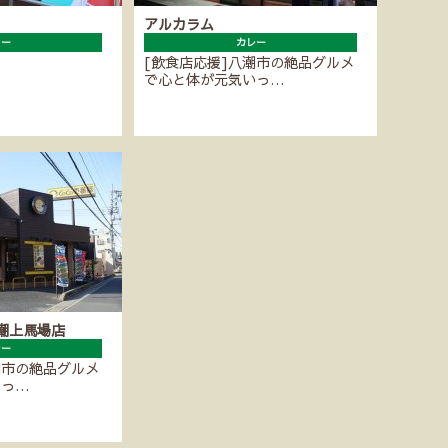
アルカラム
レー
カレー
[飲食店応援]八潮市の絶品グルメ
で心と体が元気いっ…
八潮上馬場店
レー
潮市の絶品グルメ
いっ…