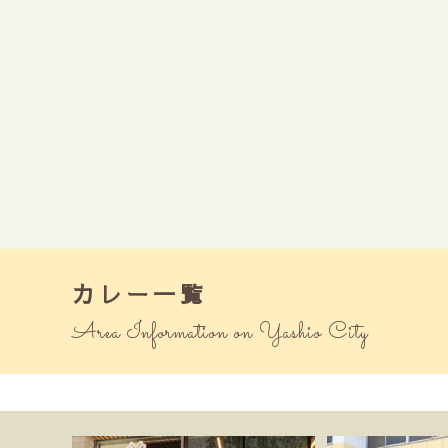
カレー一覧
Area Information on Yashio City