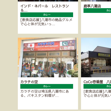
インド・ネパール レストラン
庭亭八潮店
＆…
カ
カレー
[飲食店応援]八潮市の絶品グルメ
で心と体が元気いっ…
カラチの空
CoCo壱番屋 
カレー
カ
カラチの空は埼玉県八潮市にあ
[飲食店応援]八
る、パキスタン料理が…
で心と体が元気