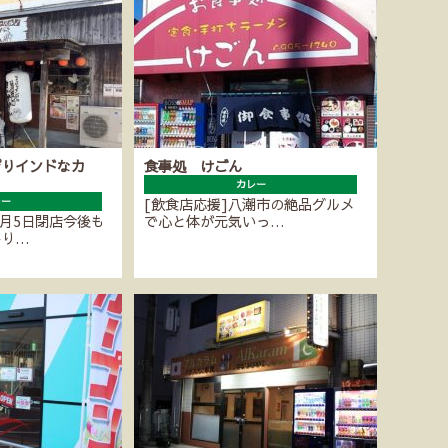
ぴりインドなカ
食事処 けごん
カレー
レー
[飲食店応援]八潮市の絶品グルメ
4月5日閉店今後も
で心と体が元気いっ…
かり…