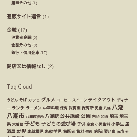
趣味その他
(1)
通販サイト運営
(1)
金融
(17)
消費者金融
(0)
金融その他
(0)
銀行・信用金庫
(17)
閉店又は情報なし
(2)
Tag Cloud
グルメ
テイクアウト
うどん
そば
カフェ
ディナ
コーヒー
スイーツ
八潮
ランチ
ラーメン
保育園
ー
中華料理
保育
保育所
児童
八條
八潮市
公園
公共施設
八潮駅
埼玉
埼玉
八潮市役所
内科
和食
子ども
子どもの遊び場
県
子供
小学生
居
定食
大曽根
小児歯科
幼児
酒屋
未就園児
未就学児
歯医者
歯科
病院
赤ちゃ
習い事
焼肉