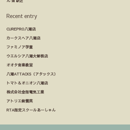
ん
酒
駅近
Recent entry
CUREPRO八潮店
カークスヘア八潮店
ファミノア学童
ウエルシア八潮大曽根店
オオタ音楽教室
八潮ATTACKS（アタックス）
トマト＆オニオン八潮店
株式会社金指電気工業
アトリエ紫雲英
RTA指定スクールあーしゃん