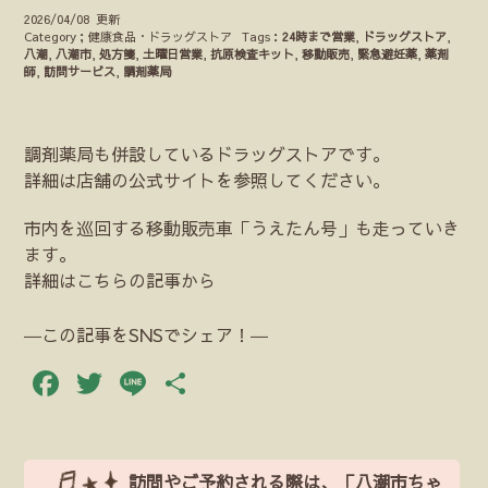
2026/04/08 更新
Category；健康食品・ドラッグストア
Tags：
24時まで営業
,
ドラッグストア
,
八潮
,
八潮市
,
処方箋
,
土曜日営業
,
抗原検査キット
,
移動販売
,
緊急避妊薬
,
薬剤
師
,
訪問サービス
,
調剤薬局
調剤薬局も併設しているドラッグストアです。
詳細は店舗の公式サイトを参照してください。
市内を巡回する移動販売車「うえたん号」も走っていき
ます。
詳細はこちらの記事から
―この記事をSNSでシェア！―
Facebook
Twitter
Line
共
有
訪問やご予約される際は、「八潮市ちゃ