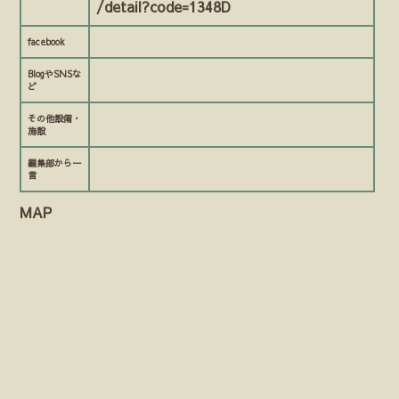
/detail?code=1348D
facebook
BlogやSNSな
ど
その他設備・
施設
編集部から一
言
MAP