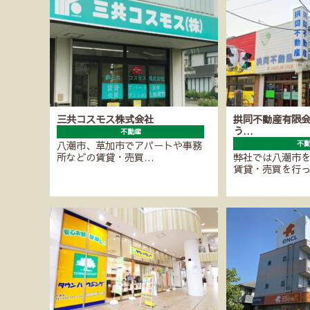
三共コスモス株式会社
拱同不動産有限会
う…
不動産
八潮市、草加市でアパートや事務
不
所などの賃貸・売買…
弊社では八潮市
賃貸・売買を行