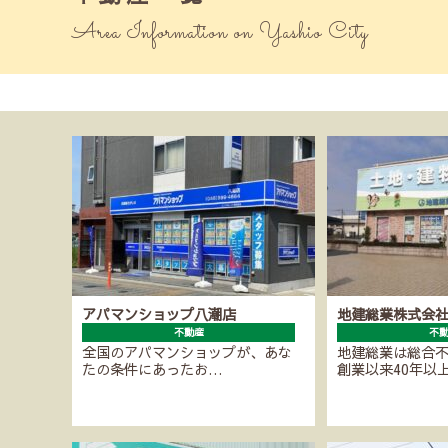
Area Information on Yashio City
アパマンショップ八潮店
地建総業株式会
不動産
不
全国のアパマンショップが、あな
地建総業は総合
たの条件にあったお…
創業以来40年以