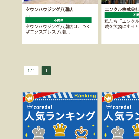
タウンハウジング八潮店
エンクル株式会
…
不
不動産
私たち「エンク
タウンハウジング八潮店は、つく
域を笑顔にする
ばエクスプレス 八潮…
1 / 1
1