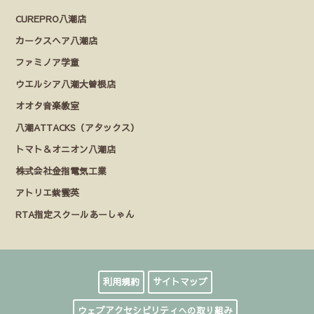
CUREPRO八潮店
カークスヘア八潮店
ファミノア学童
ウエルシア八潮大曽根店
オオタ音楽教室
八潮ATTACKS（アタックス）
トマト＆オニオン八潮店
株式会社金指電気工業
アトリエ紫雲英
RTA指定スクールあーしゃん
利用規約
サイトマップ
ウェブアクセシビリティへの取り組み