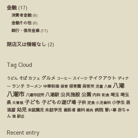
金融
(17)
消費者金融
(0)
金融その他
(0)
銀行・信用金庫
(17)
閉店又は情報なし
(2)
Tag Cloud
グルメ
テイクアウト
うどん
そば
カフェ
ディナ
コーヒー
スイーツ
八潮
ランチ
ラーメン
保育園
ー
中華料理
保育
保育所
児童
八條
八潮市
公園
公共施設
八潮駅
埼玉
埼玉
八潮市役所
内科
和食
子ども
子どもの遊び場
県
子供
小学生
居
定食
大曽根
小児歯科
幼児
酒屋
未就園児
未就学児
歯医者
歯科
病院
赤ちゃ
習い事
焼肉
ん
酒
駅近
Recent entry