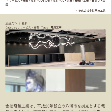
サービス・修理
/
ビジネスその他
/
ビジネス・企業
/
修理・工事
/
暮らし・生
活
株式会社金指電気工業
2025/07/11 更新
Category；サービス・修理
Tags：
電気工事
金指電気工業は、平成20年設立の八潮市を拠点とする電