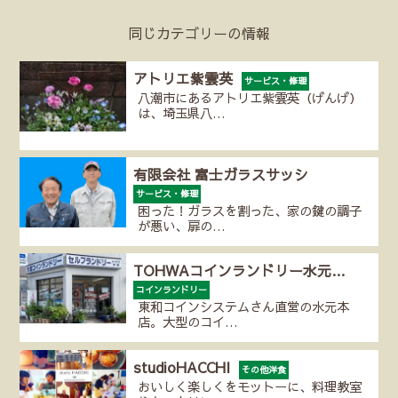
同じカテゴリーの情報
アトリエ紫雲英
サービス・修理
八潮市にあるアトリエ紫雲英（げんげ）
は、埼玉県八…
有限会社 富士ガラスサッシ
サービス・修理
困った！ガラスを割った、家の鍵の調子
が悪い、扉の…
TOHWAコインランドリー水元…
コインランドリー
東和コインシステムさん直営の水元本
店。大型のコイ…
studioHACCHI
その他洋食
おいしく楽しくをモットーに、料理教室