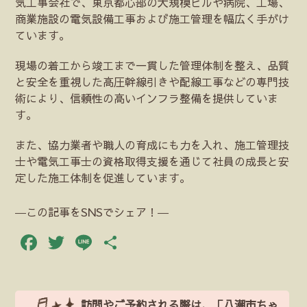
気工事会社で、東京都心部の大規模ビルや病院、工場、
商業施設の電気設備工事および施工管理を幅広く手がけ
ています。
現場の着工から竣工まで一貫した管理体制を整え、品質
と安全を重視した高圧幹線引きや配線工事などの専門技
術により、信頼性の高いインフラ整備を提供していま
す。
また、協力業者や職人の育成にも力を入れ、施工管理技
士や電気工事士の資格取得支援を通じて社員の成長と安
定した施工体制を促進しています。
―この記事をSNSでシェア！―
Facebook
Twitter
Line
共
有
訪問やご予約される際は、「八潮市ちゃ