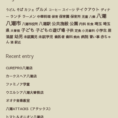
グルメ
テイクアウト
うどん
そば
カフェ
ディナ
コーヒー
スイーツ
八潮
ランチ
ラーメン
保育園
ー
中華料理
保育
保育所
児童
八條
八潮市
公園
公共施設
八潮駅
埼玉
埼玉
八潮市役所
内科
和食
子ども
子どもの遊び場
県
子供
小学生
居
定食
大曽根
小児歯科
幼児
酒屋
未就園児
未就学児
歯医者
歯科
病院
赤ちゃ
習い事
焼肉
ん
酒
駅近
Recent entry
CUREPRO八潮店
カークスヘア八潮店
ファミノア学童
ウエルシア八潮大曽根店
オオタ音楽教室
八潮ATTACKS（アタックス）
トマト＆オニオン八潮店