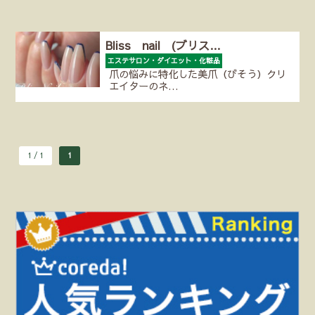
Bliss nail (ブリス…
エステサロン・ダイエット・化粧品
爪の悩みに特化した美爪（びそう）クリ
エイターのネ…
1 / 1
1