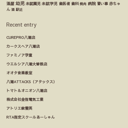
幼児
酒屋
未就園児
未就学児
歯医者
歯科
病院
赤ちゃ
習い事
焼肉
ん
酒
駅近
Recent entry
CUREPRO八潮店
カークスヘア八潮店
ファミノア学童
ウエルシア八潮大曽根店
オオタ音楽教室
八潮ATTACKS（アタックス）
トマト＆オニオン八潮店
株式会社金指電気工業
アトリエ紫雲英
RTA指定スクールあーしゃん