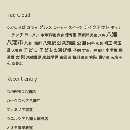
Tag Cloud
グルメ
テイクアウト
うどん
そば
カフェ
ディナ
コーヒー
スイーツ
八潮
ランチ
ラーメン
保育園
ー
中華料理
保育
保育所
児童
八條
八潮市
公園
公共施設
八潮駅
埼玉
埼玉
八潮市役所
内科
和食
子ども
子どもの遊び場
県
子供
小学生
居
定食
大曽根
小児歯科
幼児
酒屋
未就園児
未就学児
歯医者
歯科
病院
赤ちゃ
習い事
焼肉
ん
酒
駅近
Recent entry
CUREPRO八潮店
カークスヘア八潮店
ファミノア学童
ウエルシア八潮大曽根店
オオタ音楽教室