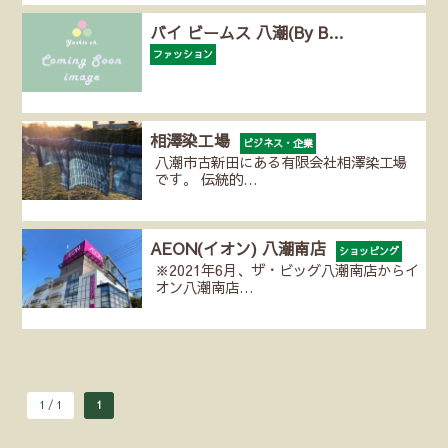
バイ ビームス 八潮(By B…
ファッション
相澤染工場
ビジネス・企業
八潮市古新田にある有限会社相澤染工場
です。 伝統的…
AEON(イオン) 八潮南店
ショッピング
※2021年6月、ザ・ビッグ八潮南店からイ
オン八潮南店…
1 / 1
1