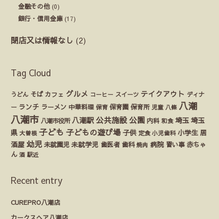
金融その他
(0)
銀行・信用金庫
(17)
閉店又は情報なし
(2)
Tag Cloud
グルメ
テイクアウト
うどん
そば
カフェ
ディナ
コーヒー
スイーツ
八潮
ランチ
ラーメン
保育園
ー
中華料理
保育
保育所
児童
八條
八潮市
公園
公共施設
八潮駅
埼玉
埼玉
八潮市役所
内科
和食
子ども
子どもの遊び場
県
子供
小学生
居
定食
大曽根
小児歯科
幼児
酒屋
未就園児
未就学児
歯医者
歯科
病院
赤ちゃ
習い事
焼肉
ん
酒
駅近
Recent entry
CUREPRO八潮店
カークスヘア八潮店