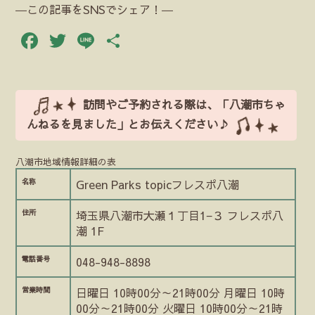
―この記事をSNSでシェア！―
Facebook
Twitter
Line
共
有
訪問やご予約される際は、「八潮市ちゃ
んねるを見ました」とお伝えください♪
八潮市地域情報詳細の表
名称
Green Parks topicフレスポ八潮
住所
埼玉県八潮市大瀬１丁目1−３ フレスポ八
潮 1F
電話番号
048-948-8898
営業時間
日曜日 10時00分～21時00分 月曜日 10時
00分～21時00分 火曜日 10時00分～21時