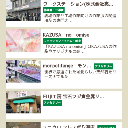
ワークステーション(株式会社高…
作業着・仕事着
現場作業や工場作業向けの作業服の関連
用品の専門店…
KAZUSA no omise
ファッションアイテム・雑貨
「KAZUSA no omise」はKAZUSAの作
品やオリジナルの商…
monpetitange モン…
アクセサリー
世界で厳選された可愛らしい天然石をリ
ーズナブルな…
FUJI工房 宝石フジ貴金属リ…
アクセサリー
ユニクロ フレスポ八潮店
ファッション