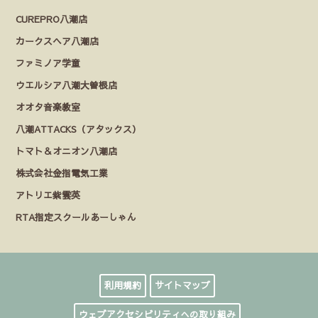
CUREPRO八潮店
カークスヘア八潮店
ファミノア学童
ウエルシア八潮大曽根店
オオタ音楽教室
八潮ATTACKS（アタックス）
トマト＆オニオン八潮店
株式会社金指電気工業
アトリエ紫雲英
RTA指定スクールあーしゃん
利用規約
サイトマップ
ウェブアクセシビリティへの取り組み