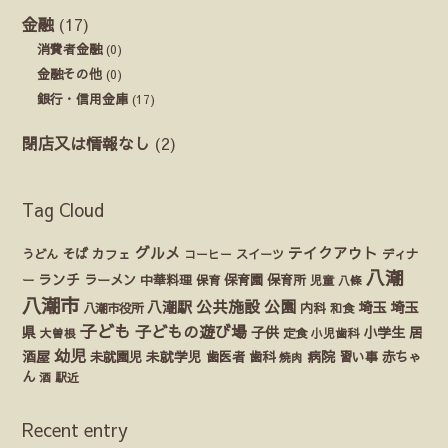
金融
(17)
消費者金融
(0)
金融その他
(0)
銀行・信用金庫
(17)
閉店又は情報なし
(2)
Tag Cloud
グルメ
テイクアウト
うどん
そば
カフェ
ディナ
コーヒー
スイーツ
八潮
ランチ
ラーメン
保育園
ー
中華料理
保育
保育所
児童
八條
八潮市
公園
公共施設
八潮駅
埼玉
埼玉
八潮市役所
内科
和食
子ども
子どもの遊び場
県
子供
小学生
居
定食
大曽根
小児歯科
幼児
酒屋
未就園児
未就学児
歯医者
歯科
病院
赤ちゃ
習い事
焼肉
ん
酒
駅近
Recent entry