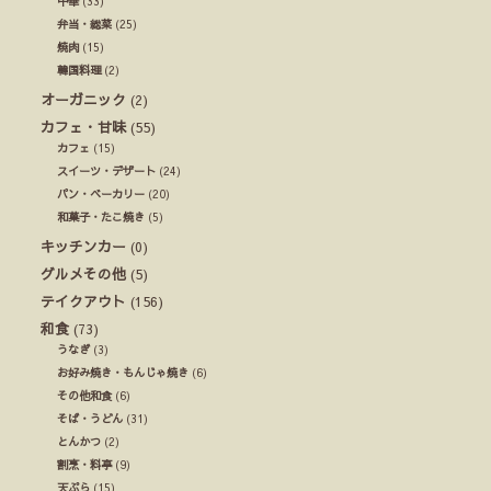
中華
(33)
弁当・総菜
(25)
焼肉
(15)
韓国料理
(2)
オーガニック
(2)
カフェ・甘味
(55)
カフェ
(15)
スイーツ・デザート
(24)
パン・ベーカリー
(20)
和菓子・たこ焼き
(5)
キッチンカー
(0)
グルメその他
(5)
テイクアウト
(156)
和食
(73)
うなぎ
(3)
お好み焼き・もんじゃ焼き
(6)
その他和食
(6)
そば・うどん
(31)
とんかつ
(2)
割烹・料亭
(9)
天ぷら
(15)