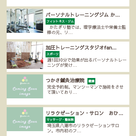
パーソナルトレーニングジム か…
フィットネス・ジム
かたぎり塾では、理学療法士や栄養士監
修の元、リ…
加圧トレーニングスタジオfan…
スポーツ
週1回30分で効果が出るパーソナルトレー
ニングが受け…
つかさ鍼灸治療院
健康
完全予約制。マンツーマンで施術をさせ
て頂いており…
リラクゼーション・サロン おひ…
マッサージ・整体院
埼玉県八潮市のリラクゼーションサロ
ン。市内初のフ…