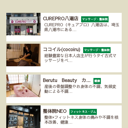
CUREPRO八潮店
マッサージ・整体院
CUREPRO（キュアプロ）八潮店は、埼玉
県八潮市にある…
ココイル(cocoiru)
マッサージ・整体院
経験豊富な日本人店主が行うタイ古式マ
ッサージをベ…
Berutu Beauty カ…
健康
産後の骨盤調整やお身体の不調、気候変
動による不調…
整体院NEO
フィットネス・ジム
整体×フィットネス身体の痛みや不調を根
本改善、健康…