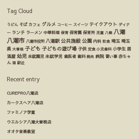
Tag Cloud
グルメ
テイクアウト
うどん
そば
カフェ
ディナ
コーヒー
スイーツ
八潮
ランチ
ラーメン
保育園
ー
中華料理
保育
保育所
児童
八條
八潮市
公園
公共施設
八潮駅
埼玉
埼玉
八潮市役所
内科
和食
子ども
子どもの遊び場
県
子供
小学生
居
定食
大曽根
小児歯科
幼児
酒屋
未就園児
未就学児
歯医者
歯科
病院
赤ちゃ
習い事
焼肉
ん
酒
駅近
Recent entry
CUREPRO八潮店
カークスヘア八潮店
ファミノア学童
ウエルシア八潮大曽根店
オオタ音楽教室