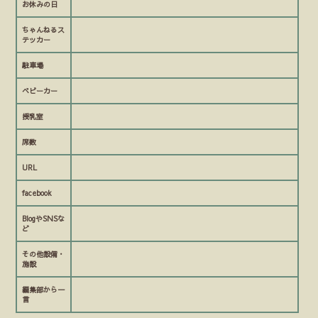
お休みの日
ちゃんねるス
テッカー
駐車場
ベビーカー
授乳室
席数
URL
facebook
BlogやSNSな
ど
その他設備・
施設
編集部から一
言