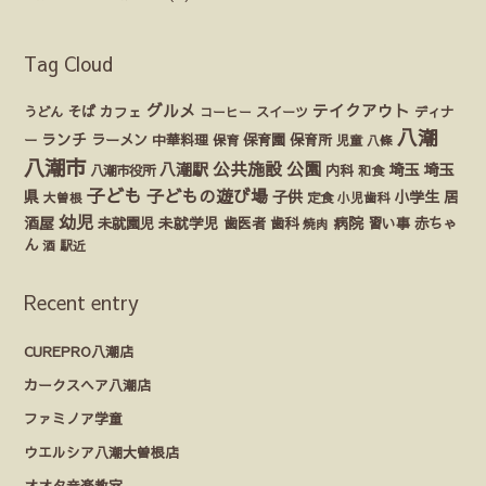
Tag Cloud
グルメ
テイクアウト
うどん
そば
カフェ
ディナ
コーヒー
スイーツ
八潮
ランチ
ラーメン
保育園
ー
中華料理
保育
保育所
児童
八條
八潮市
公園
公共施設
八潮駅
埼玉
埼玉
八潮市役所
内科
和食
子ども
子どもの遊び場
県
子供
小学生
居
定食
大曽根
小児歯科
幼児
酒屋
未就園児
未就学児
歯医者
歯科
病院
赤ちゃ
習い事
焼肉
ん
酒
駅近
Recent entry
CUREPRO八潮店
カークスヘア八潮店
ファミノア学童
ウエルシア八潮大曽根店
オオタ音楽教室