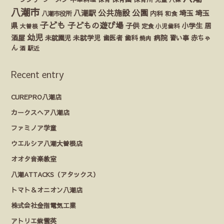
八潮市
公園
公共施設
八潮駅
埼玉
埼玉
八潮市役所
内科
和食
子ども
子どもの遊び場
県
子供
小学生
居
定食
大曽根
小児歯科
幼児
酒屋
未就園児
未就学児
歯医者
歯科
病院
赤ちゃ
習い事
焼肉
ん
酒
駅近
Recent entry
CUREPRO八潮店
カークスヘア八潮店
ファミノア学童
ウエルシア八潮大曽根店
オオタ音楽教室
八潮ATTACKS（アタックス）
トマト＆オニオン八潮店
株式会社金指電気工業
アトリエ紫雲英