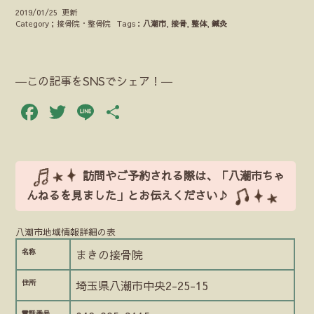
2019/01/25 更新
Category；接骨院・整骨院
Tags：
八潮市
,
接骨
,
整体
,
鍼灸
―この記事をSNSでシェア！―
Facebook
Twitter
Line
共
有
訪問やご予約される際は、「八潮市ちゃ
んねるを見ました」とお伝えください♪
八潮市地域情報詳細の表
名称
まきの接骨院
住所
埼玉県八潮市中央2-25-15
電話番号