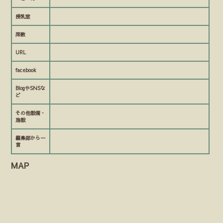
授乳室
席数
URL
facebook
BlogやSNSな
ど
その他設備・
施設
編集部から一
言
MAP