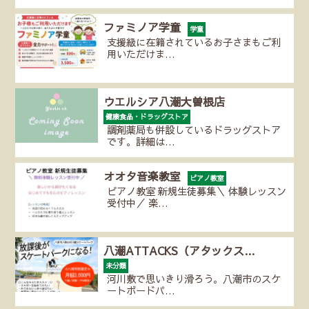
ファミノア学童
学童
支援級に在籍されているお子さまもご利
用いただけま…
ウエルシア八潮大曽根店
健康食品・ドラッグストア
調剤薬局も併設しているドラッグストア
です。詳細は…
オオタ音楽教室
ピアノ教室
ピアノ教室 新規生徒募集＼ 体験レッスン
受付中／ 楽…
八潮ATTACKS（アタックス…
未分類
河川敷で思いきり滑ろう。八潮市のスケ
ートボードパ…