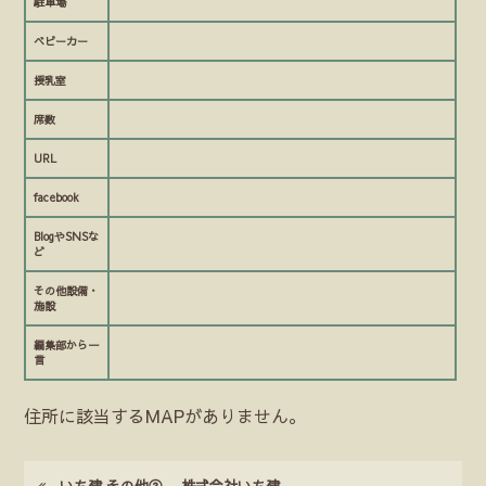
駐車場
ベビーカー
授乳室
席数
URL
facebook
BlogやSNSな
ど
その他設備・
施設
編集部から一
言
住所に該当するMAPがありません。
いち建 その他② – 株式会社いち建