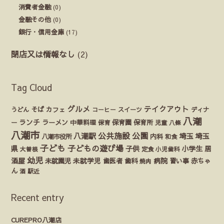
消費者金融
(0)
金融その他
(0)
銀行・信用金庫
(17)
閉店又は情報なし
(2)
Tag Cloud
グルメ
テイクアウト
うどん
そば
カフェ
ディナ
コーヒー
スイーツ
八潮
ランチ
ラーメン
保育園
ー
中華料理
保育
保育所
児童
八條
八潮市
公園
公共施設
八潮駅
埼玉
埼玉
八潮市役所
内科
和食
子ども
子どもの遊び場
県
子供
小学生
居
定食
大曽根
小児歯科
幼児
酒屋
未就園児
未就学児
歯医者
歯科
病院
赤ちゃ
習い事
焼肉
ん
酒
駅近
Recent entry
CUREPRO八潮店