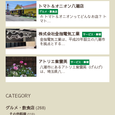
トマト＆オニオン八潮店
グルメ・飲食店
🍅 トマト＆オニオンってどんなお店？ ト
マト…
株式会社金指電気工業
サービス・修理
金指電気工業は、平成20年設立の八潮市
を拠点とする…
アトリエ紫雲英
サービス・修理
八潮市にあるアトリエ紫雲英（げんげ）
は、埼玉県八…
CATEGORY
グルメ・飲食店
(268)
その他料理
(110)