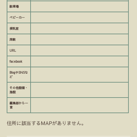
駐車場
ベビーカー
授乳室
席数
URL
facebook
BlogやSNSな
ど
その他設備・
施設
編集部から一
言
住所に該当するMAPがありません。