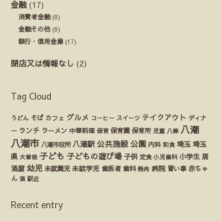
金融
(17)
消費者金融
(0)
金融その他
(0)
銀行・信用金庫
(17)
閉店又は情報なし
(2)
Tag Cloud
グルメ
テイクアウト
うどん
そば
カフェ
ディナ
コーヒー
スイーツ
八潮
ランチ
ラーメン
保育園
ー
中華料理
保育
保育所
児童
八條
八潮市
公園
公共施設
八潮駅
埼玉
埼玉
八潮市役所
内科
和食
子ども
子どもの遊び場
県
子供
小学生
居
定食
大曽根
小児歯科
幼児
酒屋
未就園児
未就学児
歯医者
歯科
病院
赤ちゃ
習い事
焼肉
ん
酒
駅近
Recent entry