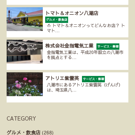
トマト＆オニオン八潮店
グルメ・飲食店
🍅 トマト＆オニオンってどんなお店？ ト
マト…
株式会社金指電気工業
サービス・修理
金指電気工業は、平成20年設立の八潮市
を拠点とする…
アトリエ紫雲英
サービス・修理
八潮市にあるアトリエ紫雲英（げんげ）
は、埼玉県八…
CATEGORY
グルメ・飲食店
(268)