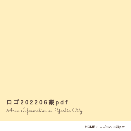
ロゴ202206縦pdf
Area Information on Yashio City
HOME
ロゴ202206縦pdf