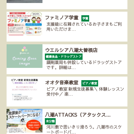
ファミノア学童
学童
支援級に在籍されているお子さまもご利
用いただけま…
ウエルシア八潮大曽根店
健康食品・ドラッグストア
調剤薬局も併設しているドラッグストア
です。詳細は…
オオタ音楽教室
ピアノ教室
ピアノ教室 新規生徒募集＼ 体験レッスン
受付中／ 楽…
八潮ATTACKS（アタックス…
未分類
河川敷で思いきり滑ろう。八潮市のスケ
ートボードパ…