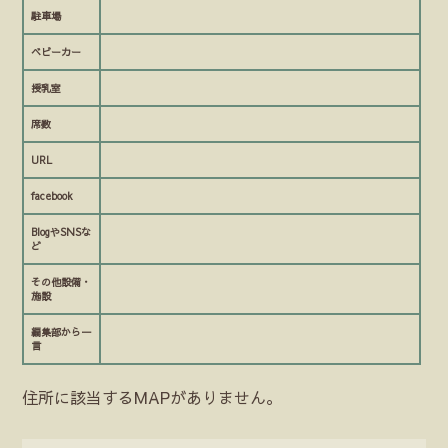
駐車場
ベビーカー
授乳室
席数
URL
facebook
BlogやSNSな
ど
その他設備・
施設
編集部から一
言
住所に該当するMAPがありません。