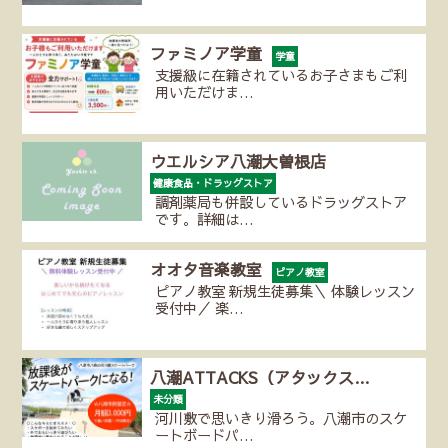
ファミノア学童
学童
支援級に在籍されているお子さまもご利
用いただけま…
ウエルシア八潮大曽根店
健康食品・ドラッグストア
調剤薬局も併設しているドラッグストア
です。詳細は…
オオタ音楽教室
ピアノ教室
ピアノ教室 新規生徒募集＼ 体験レッスン
受付中／ 楽…
八潮ATTACKS（アタックス…
未分類
河川敷で思いきり滑ろう。八潮市のスケ
ートボードパ…