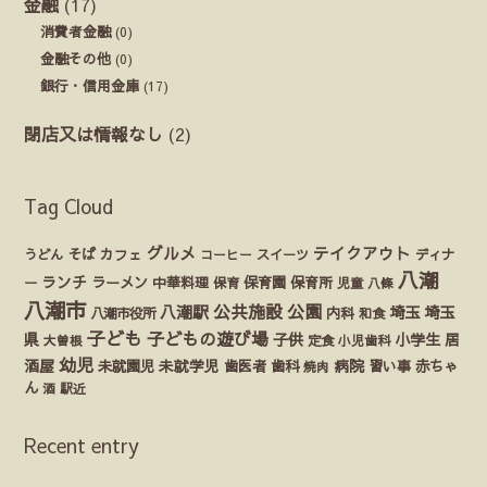
金融
(17)
消費者金融
(0)
金融その他
(0)
銀行・信用金庫
(17)
閉店又は情報なし
(2)
Tag Cloud
グルメ
テイクアウト
うどん
そば
カフェ
ディナ
コーヒー
スイーツ
八潮
ランチ
ラーメン
保育園
ー
中華料理
保育
保育所
児童
八條
八潮市
公園
公共施設
八潮駅
埼玉
埼玉
八潮市役所
内科
和食
子ども
子どもの遊び場
県
子供
小学生
居
定食
大曽根
小児歯科
幼児
酒屋
未就園児
未就学児
歯医者
歯科
病院
赤ちゃ
習い事
焼肉
ん
酒
駅近
Recent entry