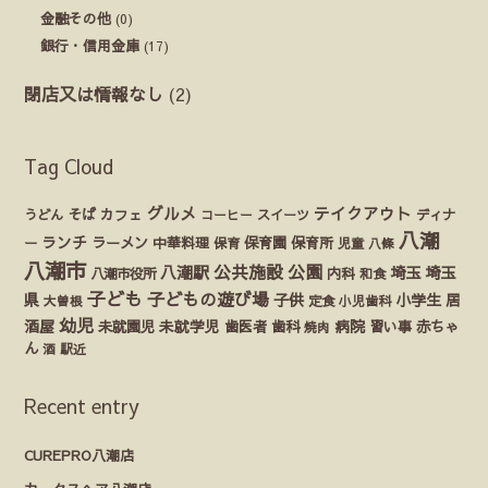
金融その他
(0)
銀行・信用金庫
(17)
閉店又は情報なし
(2)
Tag Cloud
グルメ
テイクアウト
うどん
そば
カフェ
ディナ
コーヒー
スイーツ
八潮
ランチ
ラーメン
保育園
ー
中華料理
保育
保育所
児童
八條
八潮市
公園
公共施設
八潮駅
埼玉
埼玉
八潮市役所
内科
和食
子ども
子どもの遊び場
県
子供
小学生
居
定食
大曽根
小児歯科
幼児
酒屋
未就園児
未就学児
歯医者
歯科
病院
赤ちゃ
習い事
焼肉
ん
酒
駅近
Recent entry
CUREPRO八潮店