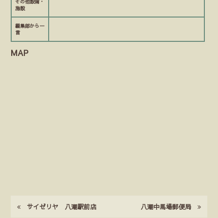
その他設備・
施設
編集部から一
言
MAP
サイゼリヤ 八潮駅前店
八潮中馬場郵便局