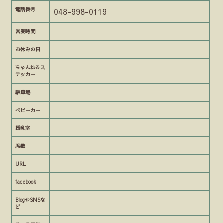
電話番号
048-998-0119
営業時間
お休みの日
ちゃんねるス
テッカー
駐車場
ベビーカー
授乳室
席数
URL
facebook
BlogやSNSな
ど