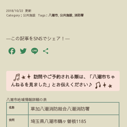
2018/10/22 更新
Category；公共施設
Tags：
八潮市
,
公共施設
,
消防署
―この記事をSNSでシェア！―
Facebook
Twitter
Line
共
有
訪問やご予約される際は、「八潮市ちゃ
んねるを見ました」とお伝えください♪
八潮市地域情報詳細の表
名称
草加八潮消防組合八潮消防署
住所
埼玉県八潮市鶴ヶ曽根1185