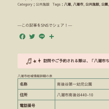
Category；公共施設
Tags：
八潮
,
八潮市
,
公共施設
,
公園
―この記事をSNSでシェア！―
Facebook
Twitter
Line
共
有
訪問やご予約される際は、「八潮市
八潮市地域情報詳細の表
名称
南後谷第一幼児公園
住所
八潮市南後谷440-10
電話番号