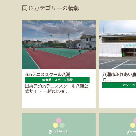
同じカテゴリーの情報
funテニススクール八潮
八潮市ふれあい
こ…
体育館・スポーツ施設
出典元:funテニススクール八潮公
パン・ベ
式サイト 一緒に気持…