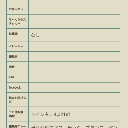
お休みの日
ちゃんねるス
テッカー
駐車場
なし
ベビーカー
授乳室
席数
URL
facebook
BlogやSNSな
ど
その他設備・
トイレ有、4,321㎡
施設
編集部から一
滑り台付のアスレチック、ブランコ、ベン