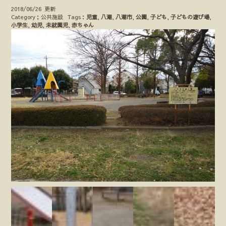
2018/06/26 更新
Category；公共施設
Tags：
児童
,
八潮
,
八潮市
,
公園
,
子ども
,
子どもの遊び場
,
小学生
,
幼児
,
未就園児
,
赤ちゃん