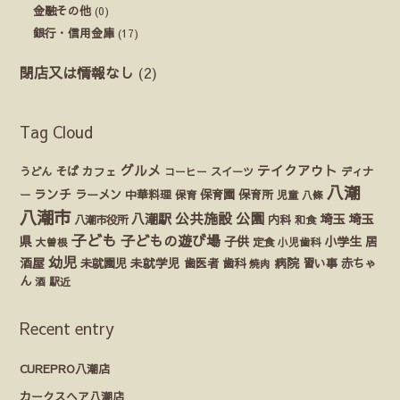
金融その他
(0)
銀行・信用金庫
(17)
閉店又は情報なし
(2)
Tag Cloud
グルメ
テイクアウト
うどん
そば
カフェ
ディナ
コーヒー
スイーツ
八潮
ランチ
ラーメン
保育園
ー
中華料理
保育
保育所
児童
八條
八潮市
公園
公共施設
八潮駅
埼玉
埼玉
八潮市役所
内科
和食
子ども
子どもの遊び場
県
子供
小学生
居
定食
大曽根
小児歯科
幼児
酒屋
未就園児
未就学児
歯医者
歯科
病院
赤ちゃ
習い事
焼肉
ん
酒
駅近
Recent entry
CUREPRO八潮店
カークスヘア八潮店