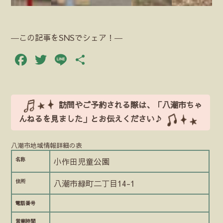
―この記事をSNSでシェア！―
Facebook
Twitter
Line
共
有
訪問やご予約される際は、「八潮市ちゃ
んねるを見ました」とお伝えください♪
八潮市地域情報詳細の表
名称
小作田児童公園
住所
八潮市緑町二丁目14-1
電話番号
営業時間