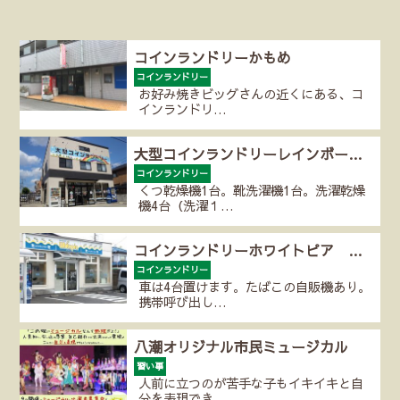
コインランドリーかもめ
コインランドリー
お好み焼きビッグさんの近くにある、コ
インランドリ…
大型コインランドリーレインボー…
コインランドリー
くつ乾燥機1台。靴洗濯機1台。洗濯乾燥
機4台（洗濯１…
コインランドリーホワイトピア …
コインランドリー
車は4台置けます。たばこの自販機あり。
携帯呼び出し…
八潮オリジナル市民ミュージカル
習い事
人前に立つのが苦手な子もイキイキと自
分を表現でき…