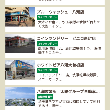
ブルーウォッシュ 八潮店
コインランドリー
大きな水色に、水玉模様の看板が目をひ
く大型コイン…
コインランドリー ピエロ新町店
コインランドリー
靴用洗濯機１台。靴用乾燥機１台。 洗濯
機７キロ２台…
ホワイトピア八潮大曽根店
コインランドリー
コインランドリー店。洗濯乾燥機設置、
スニーカーウ…
八潮教習所 太陽グループ自動車…
自動車教習所
埼玉県内ですが東京に隣接していて便利
であり、携帯…