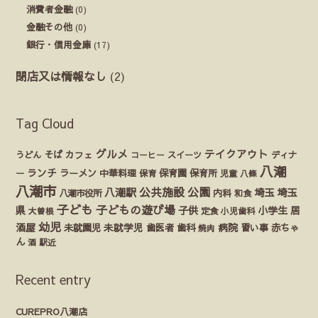
消費者金融
(0)
金融その他
(0)
銀行・信用金庫
(17)
閉店又は情報なし
(2)
Tag Cloud
グルメ
テイクアウト
うどん
そば
カフェ
ディナ
コーヒー
スイーツ
八潮
ランチ
ラーメン
保育園
ー
中華料理
保育
保育所
児童
八條
八潮市
公園
公共施設
八潮駅
埼玉
埼玉
八潮市役所
内科
和食
子ども
子どもの遊び場
県
子供
小学生
居
定食
大曽根
小児歯科
幼児
酒屋
未就園児
未就学児
歯医者
歯科
病院
赤ちゃ
習い事
焼肉
ん
酒
駅近
Recent entry
CUREPRO八潮店