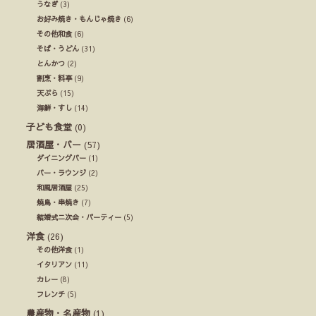
うなぎ
(3)
お好み焼き・もんじゃ焼き
(6)
その他和食
(6)
そば・うどん
(31)
とんかつ
(2)
割烹・料亭
(9)
天ぷら
(15)
海鮮・すし
(14)
子ども食堂
(0)
居酒屋・バー
(57)
ダイニングバー
(1)
バー・ラウンジ
(2)
和風居酒屋
(25)
焼鳥・串焼き
(7)
結婚式ニ次会・パーティー
(5)
洋食
(26)
その他洋食
(1)
イタリアン
(11)
カレー
(8)
フレンチ
(5)
農産物・名産物
(1)