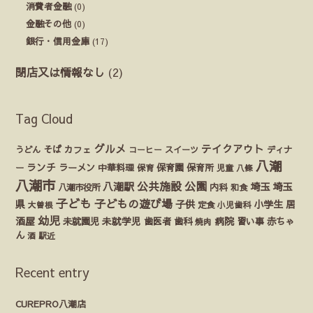
消費者金融
(0)
金融その他
(0)
銀行・信用金庫
(17)
閉店又は情報なし
(2)
Tag Cloud
グルメ
テイクアウト
うどん
そば
カフェ
ディナ
コーヒー
スイーツ
八潮
ランチ
ラーメン
保育園
ー
中華料理
保育
保育所
児童
八條
八潮市
公園
公共施設
八潮駅
埼玉
埼玉
八潮市役所
内科
和食
子ども
子どもの遊び場
県
子供
小学生
居
定食
大曽根
小児歯科
幼児
酒屋
未就園児
未就学児
歯医者
歯科
病院
赤ちゃ
習い事
焼肉
ん
酒
駅近
Recent entry
CUREPRO八潮店