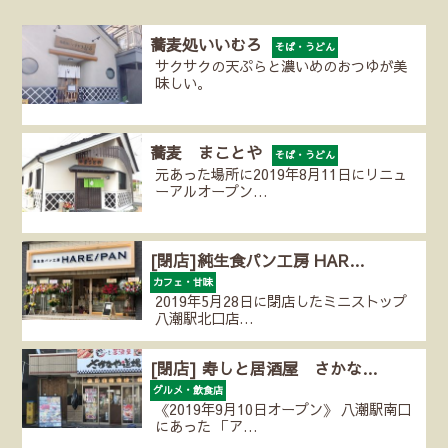
蕎麦処いいむろ
そば・うどん
サクサクの天ぷらと濃いめのおつゆが美
味しい。
蕎麦 まことや
そば・うどん
元あった場所に2019年8月11日にリニュ
ーアルオープン…
[閉店]純生食パン工房 HAR…
カフェ・甘味
2019年5月28日に閉店したミニストップ
八潮駅北口店…
[閉店] 寿しと居酒屋 さかな…
グルメ・飲食店
《2019年9月10日オープン》 八潮駅南口
にあった 「ア…