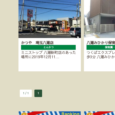
かつや 埼玉八潮店
八潮みひかり保
とんかつ
保育園
ミニストップ 八潮新町店のあった
つくばエクスプ
場所に2019年12月11…
歩3分 八潮みひ
1 / 1
1