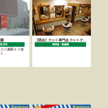
育園
【閉店】カット専門店 カットタ…
・託児所
理容室・散髪屋
レス八潮駅より徒
かり…