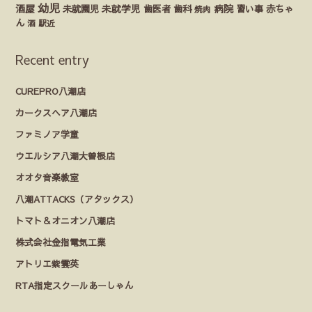
幼児
酒屋
未就園児
未就学児
歯医者
歯科
病院
赤ちゃ
習い事
焼肉
ん
酒
駅近
Recent entry
CUREPRO八潮店
カークスヘア八潮店
ファミノア学童
ウエルシア八潮大曽根店
オオタ音楽教室
八潮ATTACKS（アタックス）
トマト＆オニオン八潮店
株式会社金指電気工業
アトリエ紫雲英
RTA指定スクールあーしゃん