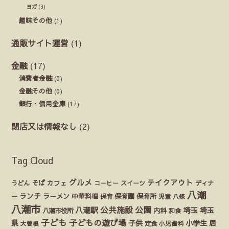
ヨガ
(3)
趣味その他
(1)
通販サイト運営
(1)
金融
(17)
消費者金融
(0)
金融その他
(0)
銀行・信用金庫
(17)
閉店又は情報なし
(2)
Tag Cloud
グルメ
テイクアウト
うどん
そば
カフェ
ディナ
コーヒー
スイーツ
八潮
ランチ
ラーメン
保育園
ー
中華料理
保育
保育所
児童
八條
八潮市
公園
公共施設
八潮駅
埼玉
埼玉
八潮市役所
内科
和食
子ども
子どもの遊び場
県
子供
小学生
居
定食
大曽根
小児歯科