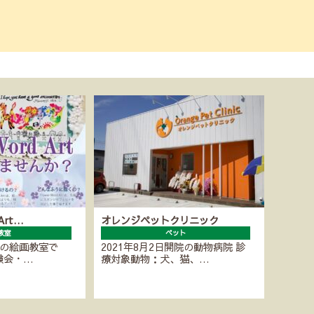
 Art…
オレンジペットクリニック
教室
ペット
Artの絵画教室で
2021年8月2日開院の動物病院 診
験会・…
療対象動物：犬、猫、…