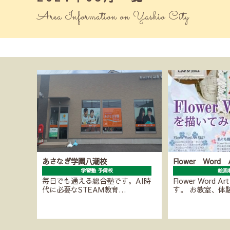
Area Information on Yashio City
あさなぎ学園八潮校
Flower Word
学習塾 予備校
絵画
毎日でも通える総合塾です。AI時
Flower Word 
代に必要なSTEAM教育…
す。 お教室、体