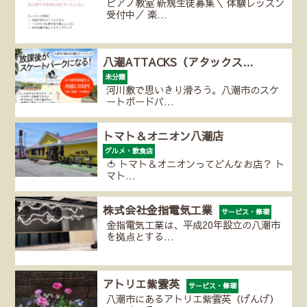
ピアノ教室 新規生徒募集＼ 体験レッスン
受付中／ 楽…
八潮ATTACKS（アタックス…
未分類
河川敷で思いきり滑ろう。八潮市のスケ
ートボードパ…
トマト＆オニオン八潮店
グルメ・飲食店
🍅 トマト＆オニオンってどんなお店？ ト
マト…
株式会社金指電気工業
サービス・修理
金指電気工業は、平成20年設立の八潮市
を拠点とする…
アトリエ紫雲英
サービス・修理
八潮市にあるアトリエ紫雲英（げんげ）