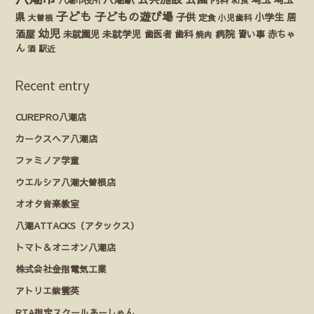
和食
子ども
子どもの遊び場
県
子供
小学生
居
定食
大曽根
小児歯科
幼児
酒屋
未就園児
未就学児
歯医者
歯科
病院
赤ちゃ
習い事
焼肉
ん
酒
駅近
Recent entry
CUREPRO八潮店
カークスヘア八潮店
ファミノア学童
ウエルシア八潮大曽根店
オオタ音楽教室
八潮ATTACKS（アタックス）
トマト＆オニオン八潮店
株式会社金指電気工業
アトリエ紫雲英
RTA指定スクールあーしゃん