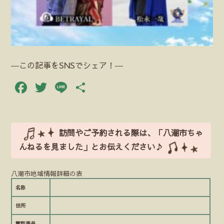
―この記事をSNSでシェア！―
Facebook
Twitter
Line
共
有
訪問やご予約される際は、「八潮市ちゃ
んねるを見ました」とお伝えください♪
八潮市地域情報詳細の表
名称
住所
電話番号