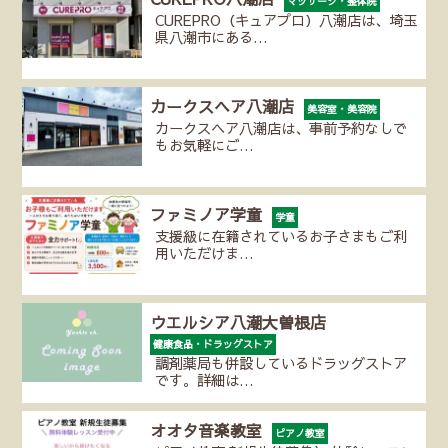
マッサージ・整体院
CUREPRO（キュアプロ）八潮店は、埼玉
県八潮市にある…
カークスヘア八潮店
美容室・美容院
カークスヘア八潮店は、事前予約なしで
もお気軽にご…
ファミノア学童
学童
支援級に在籍されているお子さまもご利
用いただけま…
ウエルシア八潮大曽根店
健康食品・ドラッグストア
調剤薬局も併設しているドラッグストア
です。詳細は…
オオタ音楽教室
ピアノ教室